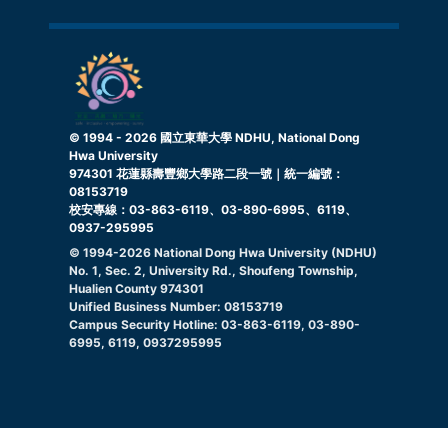
© 1994 -
2026
國立東華大學 NDHU, National Dong
Hwa University
974301 花蓮縣壽豐鄉大學路二段一號｜統一編號：
08153719
校安專線：03-863-6119、03-890-6995、6119、
0937-295995
© 1994-
2026
National Dong Hwa University (NDHU)
No. 1, Sec. 2, University Rd., Shoufeng Township,
Hualien County 974301
Unified Business Number: 08153719
Campus Security Hotline: 03-863-6119, 03-890-
6995, 6119, 0937295995