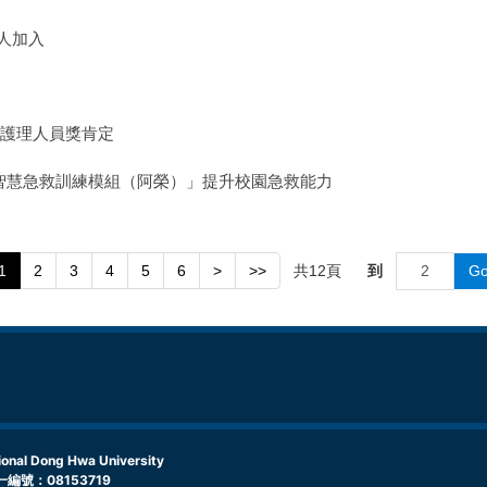
0人加入
良護理人員獎肯定
「智慧急救訓練模組（阿榮）」提升校園急救能力
共
12
頁
到
G
1
2
3
4
5
6
>
>>
l Dong Hwa University
編號：08153719