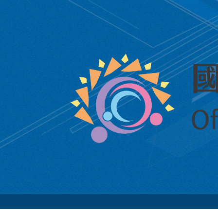
跳
到
主
要
內
容
區