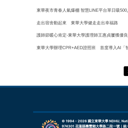
東華夜市青春人氣爆棚 智慧LINE平台單日吸50
走出宿舍動起來 東華大學健走走出幸福路
護師節暖心肯定-東華大學護理師王惠貞屢獲優
東華大學辦理CPR+AED證照班 首度導入AI
© 1994 -
2026
國立東華大學 NDHU, Nationa
974301 花蓮縣壽豐鄉大學路二段一號｜統一