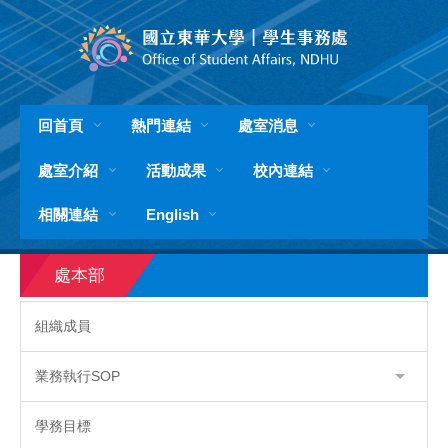
跳
到
主
要
內
容
回首頁
熱門連結
處室消息
區
處室介紹
活動成果
校內連結
相關連結
English
處本部
組織成員
業務執行SOP
學務目標