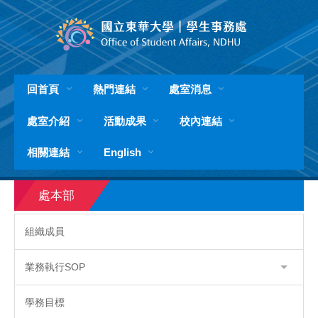
跳
到
主
要
內
容
回首頁
熱門連結
處室消息
區
處室介紹
活動成果
校內連結
相關連結
English
處本部
組織成員
業務執行SOP
學務目標