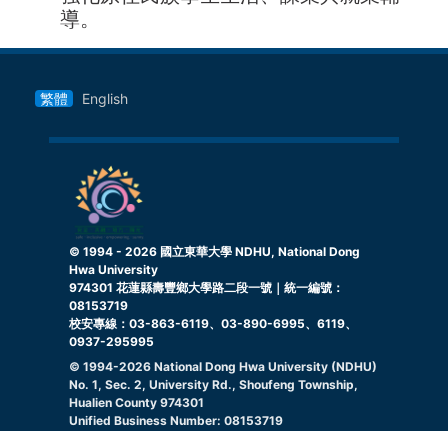
導。
繁體
English
© 1994 -
2026
國立東華大學 NDHU, National Dong
Hwa University
974301 花蓮縣壽豐鄉大學路二段一號｜統一編號：
08153719
校安專線：03-863-6119、03-890-6995、6119、
0937-295995
© 1994-
2026
National Dong Hwa University (NDHU)
No. 1, Sec. 2, University Rd., Shoufeng Township,
Hualien County 974301
Unified Business Number: 08153719
Campus Security Hotline: 03-863-6119, 03-890-