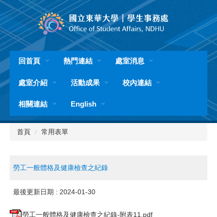
跳
到
主
要
內
容
回首頁
熱門連結
處室消息
區
處室介紹
活動成果
校內連結
相關連結
English
首頁
常用表單
勞工一般體格及健康檢查之紀錄
最後更新日期 :
2024-01-30
勞工一般體格及健康檢查之紀錄-附表11.pdf