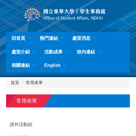
跳
到
主
要
內
容
回首頁
熱門連結
處室消息
區
處室介紹
活動成果
校內連結
相關連結
English
首頁
常用表單
常用表單
課外活動組