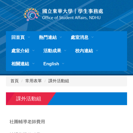
跳
到
主
要
內
容
回首頁
熱門連結
處室消息
區
處室介紹
活動成果
校內連結
相關連結
English
首頁
常用表單
課外活動組
課外活動組
社團輔導老師費用