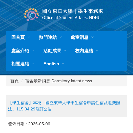
跳
到
主
要
內
容
回首頁
熱門連結
處室消息
區
處室介紹
活動成果
校內連結
相關連結
English
首頁
宿舍最新消息 Dormitory latest news
【學生宿舍】本校「國立東華大學學生宿舍申請住宿及退費辦
法」115.04.29修訂公告
發佈日期 :
2026-05-06