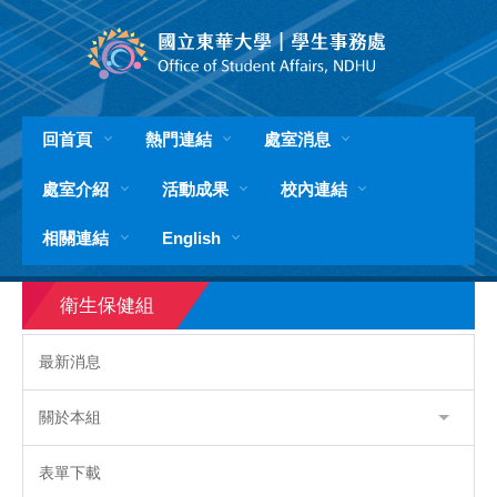
跳
到
主
要
內
容
回首頁
熱門連結
處室消息
區
處室介紹
活動成果
校內連結
相關連結
English
衛生保健組
最新消息
關於本組
表單下載