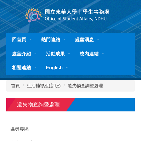
跳
到
主
要
內
容
回首頁
熱門連結
處室消息
區
處室介紹
活動成果
校內連結
相關連結
English
首頁
生活輔導組(新版)
遺失物查詢暨處理
遺失物查詢暨處理
協尋專區