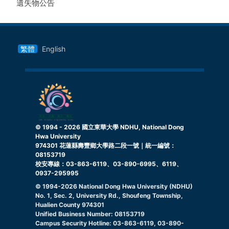
遺失物公告
繁體
English
© 1994 -
2026
國立東華大學 NDHU, National Dong
Hwa University
974301 花蓮縣壽豐鄉大學路二段一號｜統一編號：
08153719
校安專線：03-863-6119、03-890-6995、6119、
0937-295995
© 1994-
2026
National Dong Hwa University (NDHU)
No. 1, Sec. 2, University Rd., Shoufeng Township,
Hualien County 974301
Unified Business Number: 08153719
Campus Security Hotline: 03-863-6119, 03-890-