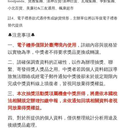
foodpanda、寶雅集團、漢神百貨/漢神巨蛋、瓦城集團、爭鮮集團、
小北百貨、美廉社&三友通用、楓康超市
註4、電子禮券款式遇停售或缺貨情形，主辦單位將以等值電子禮卷
替代提供
🔔注意事項🔔
一、
電子禮券僅限於臺灣境內使用
，詳細內容與規格皆
以實物為準，中獎者不得要求獎品更換或轉讓。
二、請確保調查資料的正確性，以作為辦理抽獎、聯
繫、寄發得獎人獎品之用。中獎者若因個人資料錯誤導
致無法聯絡或經電子郵件通知中獎後卻未於規定期限內
完成中獎資料線上填復者，皆視同放棄得獎權益。
三、
本次抽獎活動獎項屬機會中獎所得，將應依本國稅
法相關規定辦理扣繳申報，未依通知回填相關資料者視
同放棄得獎權益
。
四、對於所提供的個人資料，僅供整理統計分析用途及
後續獎品處理。