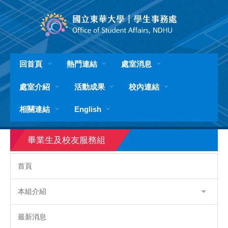
跳
到
主
要
內
容
回首頁
熱門連結
處室消息
區
處室介紹
活動成果
校內連結
相關連結
English
畢業生及校友服務組
首頁
本組介紹
最新消息