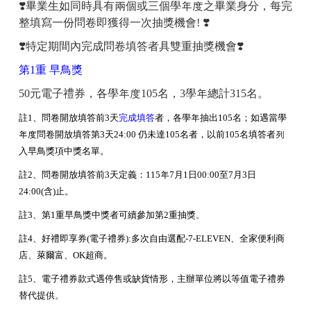
❣️畢業生如同時具有兩個或三個學年度之畢業身分，每完
整填寫一份問卷即獲得一次抽獎機會!
❣️
❣️特定期間內完成問卷填答者具雙重抽獎機會❣️
第1重 早鳥獎
50元電子禮券，各學年度105名，3學年總計315名。
註1、問卷開放填答前3天
完成填答
者，各學年抽出105名；如遇當學
年度問卷開放填答第3天24:00 仍未達105名者，以前105名填答者列
入早鳥獎項中獎名單。
註2、問卷開放填答前3天定義：115年7月1日00:00至7月3日
24:00(含)止。
註3、第1重早鳥獎中獎者可續參加第2重抽獎
。
註4、好禮即享券(電子禮券):多次自由選配-7-ELEVEN、全家便利商
店、萊爾富、OK超商。
註5、電子禮券款式遇停售或缺貨情形，主辦單位將以等值電子禮券
替代提供
。