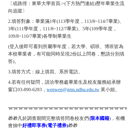
〔或路徑：東華大學首頁->(下方熱門連結)歷年畢業生流
向追蹤〕
2.
填答對象：
畢業滿1年(113學年度，113/8~114/7畢業)、
3年(111學年度，111/8~112/7畢業)、5年(109學年度，
109/8~110/7畢業)各學制畢業生
(
登入後即可看到所屬學年度，若大學、碩班、博班皆為
本校畢業者，有可能同時呈現2份以上問卷，懇請分別填
答)。
3.
填答方式：線上填寫、系所電訪。
4.
若有任何疑問，請洽學務處畢業生及校友服務組承辦
窗口03-890-6283，
wenwen@gms.ndhu.edu.tw
黃小姐
。
➿➿➿➿➿➿➿➿➿➿➿➿➿➿➿➿➿➿➿➿➿➿➿➿
🎁🎁凡於調查期間完整填答問卷校友們(
限
本國籍
)，有機
會抽中
好禮即享券(電子禮券)
🎁🎁