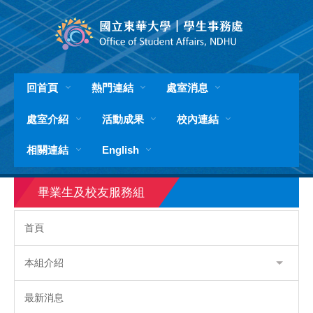
跳
到
主
要
內
容
回首頁
熱門連結
處室消息
區
處室介紹
活動成果
校內連結
相關連結
English
畢業生及校友服務組
首頁
本組介紹
最新消息