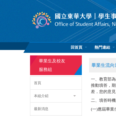
跳
到
主
要
內
容
區
回首頁
熱門連結
畢業生及校友
畢業生流向
服務組
一、教育部為
首頁
推動填答，期
差，您的意見
本組介紹
二、填答時機
最新消息
(一)應屆畢業