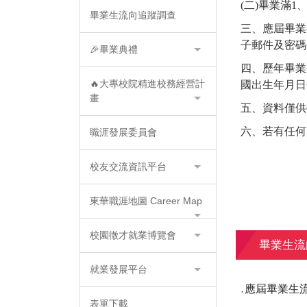
(二)畢業滿1
畢業生流向追蹤調查
三、應屆畢業
子郵件及密碼
🎉畢業典禮
四、歷年畢業
🔥大專校院精進校務經營計
國出生年月日
畫
五、資料僅供
六、若有任何疑
職涯發展委員會
校友交流資訊平台
東華職涯地圖 Career Map
校園徵才就業博覽會
畢業生流
就業發展平台
應屆畢業生
․
表單下載