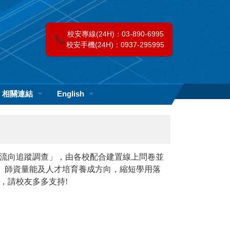
校安專線(24H)：03-890-6995
📞
校安手機(24H)：0937-295995
相關連結
English
流向追蹤調查」，由各校配合建置線上問卷並
程、師資量能及人才培育養成方向，縮短學用落
，請校友多多支持!