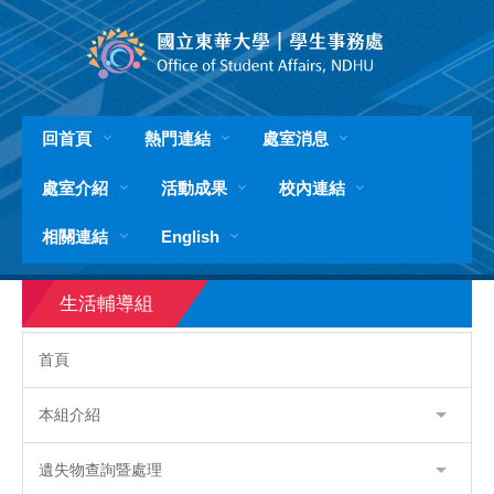
跳
到
主
要
內
容
回首頁
熱門連結
處室消息
區
處室介紹
活動成果
校內連結
相關連結
English
生活輔導組
首頁
本組介紹
遺失物查詢暨處理