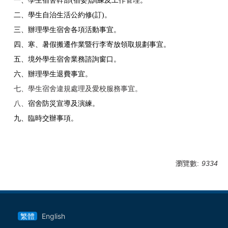
一、學生宿舍幹部(宿委)訓練及工作管理。
二、學生自治生活公約修(訂)。
三、辦理學生宿舍各項活動事宜。
四、寒、暑假搬遷作業暨行李寄放領取規劃事宜。
五、境外學生宿舍業務諮詢窗口。
六、辦理學生退費事宜。
七、學生宿舍違規處理及愛校服務事宜。
八、
宿舍防災宣導及演練。
九、臨時交辦事項。
瀏覽數:
9334
繁體
English